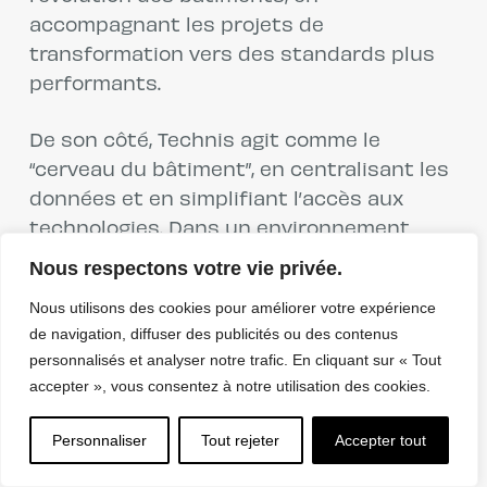
accompagnant les projets de
transformation vers des standards plus
performants.
De son côté, Technis agit comme le
“cerveau du bâtiment”, en centralisant les
données et en simplifiant l’accès aux
technologies. Dans un environnement
marqué par la multiplication des capteurs,
Nous respectons votre vie privée.
des plateformes et des outils, cette
Nous utilisons des cookies pour améliorer votre expérience
capacité de centralisation devient
de navigation, diffuser des publicités ou des contenus
essentielle. La solution permet
personnalisés et analyser notre trafic. En cliquant sur « Tout
notamment aux fonds immobiliers et aux
accepter », vous consentez à notre utilisation des cookies.
régies de piloter plus efficacement leurs
actifs, tout en visant un retour sur
Personnaliser
Tout rejeter
Accepter tout
investissement tangible.